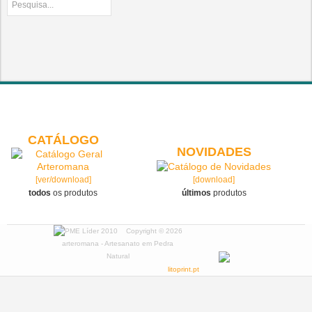
CATÁLOGO
NOVIDADES
[ver/download]
[download]
todos
os produtos
últimos
produtos
Copyright © 2026
arteromana - Artesanato em Pedra
Natural
litoprint.pt