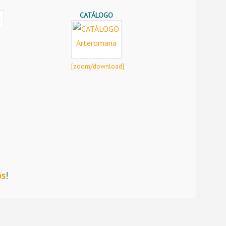
CATÁLOGO
[zoom/download]
os
!