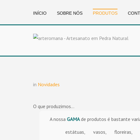
INÍCIO
SOBRE NÓS
PRODUTOS
CONT
in
Novidades
O que produzimos...
A nossa
GAMA
de produtos é bastante varia
estátuas,
vasos,
floreiras,