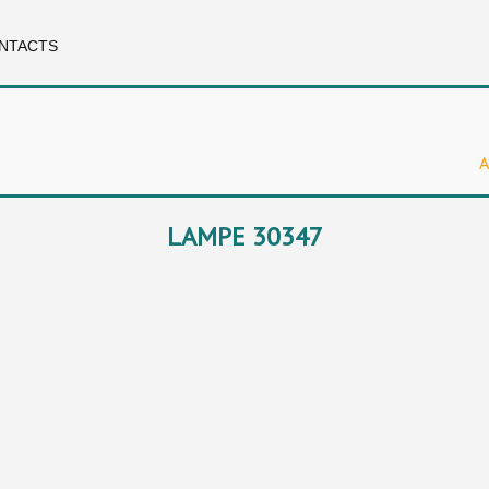
NTACTS
A
LAMPE 30347